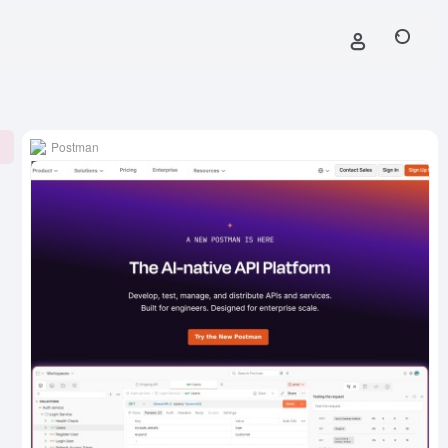
Postman
0