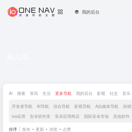
我的后台
输入法
共 1 篇网址
AI
搜索
资讯
生活
更多导航
我的后台
影视
社交
音乐
开发者导航
AI导航
综合导航
影视导航
A自媒体导航
游戏
ios应用
安卓软件库
安卓应用商店
国际安卓市场
其他软件
排序
发布
更新
浏览
点赞