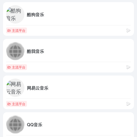
酷狗音乐
主流平台
酷我音乐
主流平台
网易云音乐
主流平台
QQ音乐