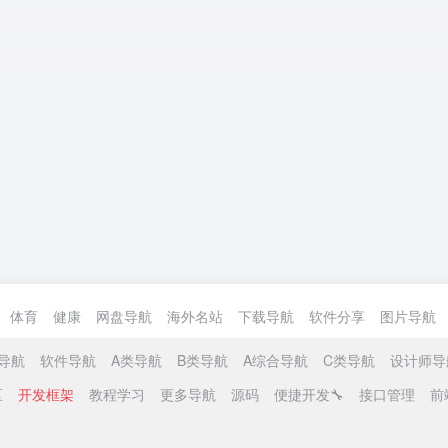
体育
健康
网盘导航
海外名站
下载导航
软件分享
图片导航
导航
软件导航
A类导航
B类导航
A综合导航
C类导航
设计师导
区
开发框架
教程学习
更多导航
源码
便捷开发🔧
接口管理
前