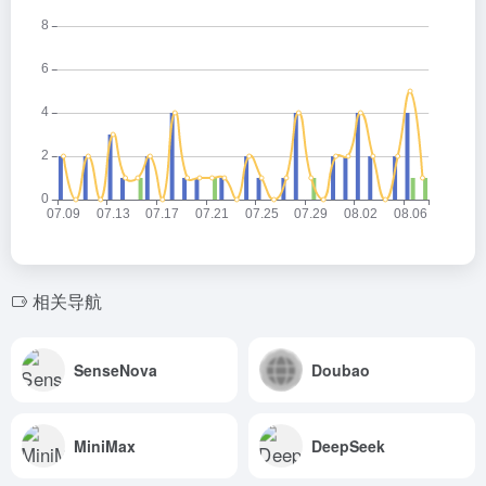
相关导航
SenseNova
Doubao
MiniMax
DeepSeek