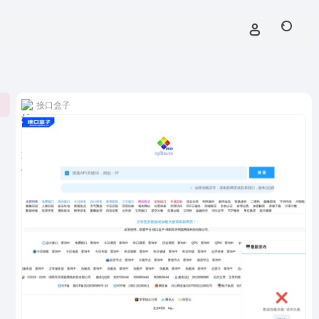
接口盒子
0