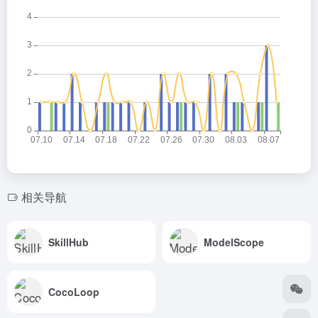
相关导航
SkillHub
ModelScope
CocoLoop