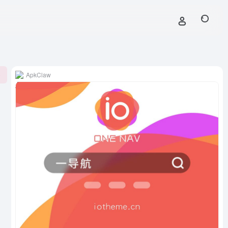
ApkClaw
0