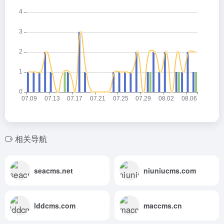
相关导航
seacms.net
niuniucms.com
lddcms.com
maccms.cn