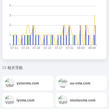
相关导航
yutucms.com
uu-cms.com
iycms.com
niuniucms.com