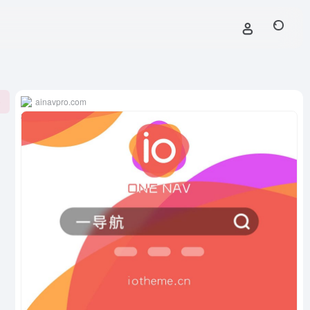
ainavpro.com
0