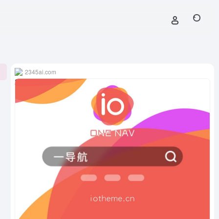
2345ai.com
0